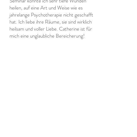
Seminar konnte ich sehr tiefe Wunden
heilen, auf eine Art und Weise wie es
jahrelange Psychotherapie nicht geschafft
hat. Ich liebe ihre Räume, sie sind wirklich
heilsam und voller Liebe. Catherine ist für
mich eine unglaubliche Bereicherung!
Frédéric K.
Durant mon parcours Dharma Tarot Aditi
j'ai eu la chance (car l'on ne trouve pas
des porteurs de voies du niveau de
Catherine à tous les coins de rues) de
participer à plusieurs soirées Channels.
Le premier contact loin d'être une
évidence à gérer pour moi, m'a permis de
mettre en évidence des blocages, des