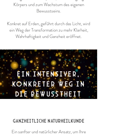
Körpers und zum Wachstum des eigenen
Bewusstseins.
Konkret auf Erden, geführt durch das Licht, wird
ein Weg der Transformation zu mehr Klarheit,
Wahrhaftigkeit und Ganzheit eröffnet.
Ein intensiver,
konkreter Weg in
die Bewusstheit
GANZHEITLICHE NATURHEILKUNDE
Ein sanfter und natürlicher Ansatz, um Ihre