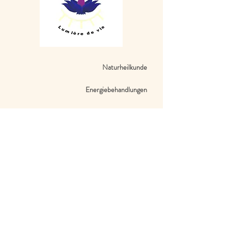
Naturheilkunde
Energiebehandlungen
Medialität​
Ausbildungsinstitut
Verkauf
Blog​
Catherine Sebo-Leboeuf