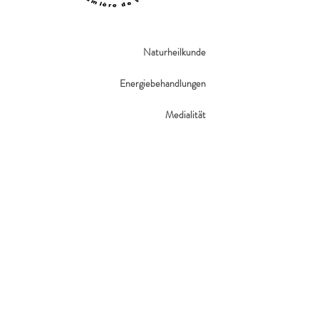
Naturheilkunde
Energiebehandlungen
Medialität​
Ausbildungsinstitut
Verkauf
Blog​
Catherine Sebo-Leboeuf
Heilpraktikerin